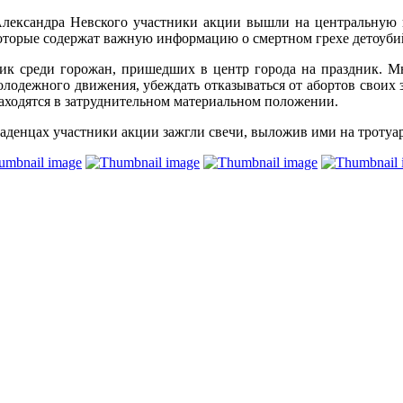
Александра Невского участники акции вышли на центральную 
оторые содержат важную информацию о смертном грехе детоуби
ик среди горожан, пришедших в центр города на праздник. М
олодежного движения, убеждать отказываться от абортов своих
 находятся в затруднительном материальном положении.
енцах участники акции зажгли свечи, выложив ими на тротуаре