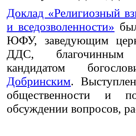
Доклад «Религиозный вз
и вседозволенности»
был
ЮФУ, заведующим церк
ДДС, благочинным Н
кандидатом богос
Добринским
. Выступле
общественности и п
обсуждении вопросов, р