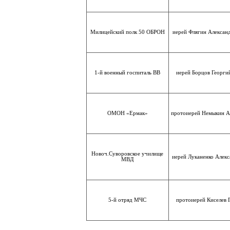
Милицейский полк 50 ОБРОН
иерей Флягин Алексан
1-й военный госпиталь ВВ
иерей Борцов Георг
ОМОН «Ермак»
протоиерей Немыкин А
Новоч.Суворовское училище
иерей Луканенко Алек
МВД
5-й отряд МЧС
протоиерей Киселев