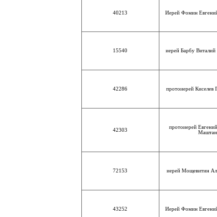
40213
Иерей Фомин Евгени
15540
иерей Барбу Виталий
42286
протоиерей Киселев
протоиерей Евгени
42303
Маштан
72153
иерей Мощевитин Ал
43252
Иерей Фомин Евгени