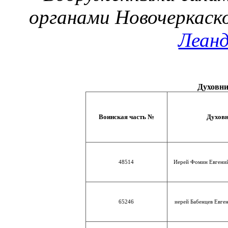
органами Новочеркаско
Леанд
Духовни
Воинская часть №
Духов
48514
Иерей Фомин Евгени
65246
иерей Бабенцев Евге