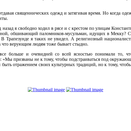
 отдавая священнических одежд и затягивая время. Но когда о
нты.
азад я свободно ходил в рясе и с крестом по улицам Констан
тной, обшивающий паломников-мусульман, идущих в Мекку? С
. В Трапезунде я таких не увидел. А религиозный националис
 за что верующим людям тоже бывает стыдно.
все больше и очевидней со всей ясностью понимали то, чт
: «Мы призваны не к тому, чтобы подстраиваться под окружающ
ы быть отражением своих культурных традиций, но к тому, что