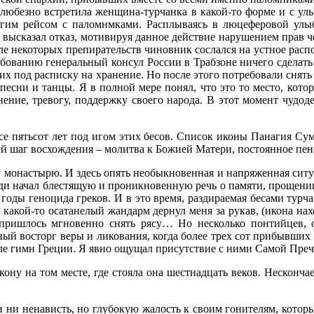
 любезно встретила женщина-турчанка в какой-то форме и с у
угим рейсом с паломнмками. Расплываясь в люцеферовой ул
я высказал отказ, мотивируя данное действие нарушением прав ч
осле некоторых препирательств чиновник сослался на устное рас
ванию генеральный консул России в Трабзоне ничего сделать 
х под расписку на хранение. Но после этого потребовали снять
есни и танцы. Я в полной мере понял, что это то место, кото
ение, тревогу, поддержку своего народа. В этот момент чудо
все пятьсот лет под игом этих бесов. Список иконы Панагия Су
ый шаг восхождения – молитва к Божией Матери, постоянное пен
 монастырю. И здесь опять необыкновенная и напряженная ситуа
и начал блестящую и проникновенную речь о памяти, прощении в
 годы геноцида греков. И в это время, раздираемая бесами тур
, какой-то осатанелый жандарм дернул меня за рукав, (икона н
 пришлось мгновенно снять рясу… Но несколько понтийцев,
ный восторг веры и ликования, когда более трех сот прибывши
сле гимн Греции. Я явно ощущал присутствие с ними Самой Пре
ну на том месте, где стояла она шестнадцать веков. Несконча
ни ненависть, но глубокую жалость к своим гонителям, котор