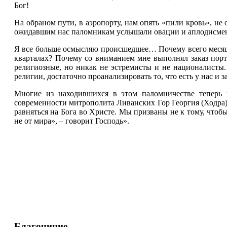
Бог!
На обраном пути, в аэропорту, нам опять «пили кровь», не
ожидавшим нас паломникам услышали овации и аплодисме
Я все больше осмысляю происшедшее… Почему всего месяц н
кварталах? Почему со вниманием мне выполнял заказ пор
религиозные, но никак не эстремисты и не националисты
религии, достаточно проанализировать то, что есть у нас и
Многие из находившихся в этом паломничестве теперь 
современности митрополита Ливанских Гор Георгия (Ходра)
равняться на Бога во Христе. Мы призваны не к тому, чтоб
не от мира», – говорит Господь».
Благочиние