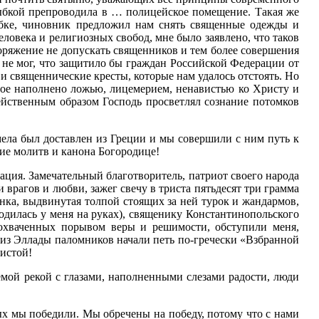
лыбкой препроводила в … полицейское помещение. Такая же
ыбке, чиновник предложил нам снять священные одежды и
еловека и религиозных свобод, мне было заявлено, что таков
поряжение не допускать священников и тем более совершения
не мог, что защитило бы граждан Российской Федерации от
 и священнические кресты, которые нам удалось отстоять. Но
рое наполнено ложью, лицемерием, ненавистью ко Христу и
действенным образом Господь просветлял сознание потомков
мела был доставлен из Греции и мы совершили с ним путь к
ие молитв и канона Богородице!
ция. Замечательный благотворитель, патриот своего народа
рагов и любви, зажег свечу в триста пятьдесят три грамма
чанка, выдвинутая толпой стоящих за ней турок и жандармов,
аходилась у меня на руках), священику Константинопольского
 охваченных порывом веры и решимости, обступили меня,
х из Эллады паломников начали петь по-гречески «Взбранной
чистой!
емой рекой с глазами, наполненными слезами радости, люди
ых мы победили. Мы обречены на победу, потому что с нами