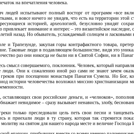
ечаток на впечатления человека.
яч людей испытывают полный восторг от программ «все включ
ми, и вовсе ничего не увидев, что есть на территории этой с
ресующиеся историей, археологией, безусловно увидят сохр
то привлекает внимание и интерес – это византийское наследие,
летий назад. Но обыватель, услаждаемый солнцем и ласковыми 
ле и Трапезунде, закупая горы контрафактного товара, прете
ние. Таковые люди в подавляющем большинстве, видя это уникал
ичество раз они никогда не были ни в Святой Софии, ни в Пана
есь смысл совершаемого, поклонник. Человек, который направля
е люди. Они к сожалению иной раз сами не знают зачем оказ
 греков при посещении монастыря Панагия Сумела. Но Бог, ко
риод истории человечества возложил миссию христианизации мир
ременности.
 оставляющих свои российские деньги, и «челноков», пополн
обнажает невидимое – сразу вызывает ненависть, злобу, беснован
реки только преследовали цель петь свои песни и танцевать
сь и приехали люди в ту страну, которая так стремится пока
олитву на святом для нашего народа месте и величие Господа 
товской епархии, прибывших вместе со всеми именно паломника