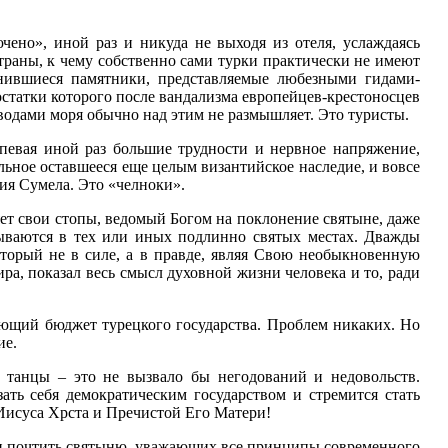
ено», иной раз и никуда не выходя из отеля, услаждаясь
траны, к чему собственно сами турки практически не имеют
анившиеся памятники, представляемые любезными гидами-
 остатки которого после вандализма европейцев-крестоносцев
водами моря обычно над этим не размышляет. Это туристы.
рпевая иной раз большие трудности и нервное напряжение,
ьное оставшееся еще целым византийское наследие, и вовсе
гия Сумела. Это «челноки».
ет свои стопы, ведомый Богом на поклонение святыне, даже
ываются в тех или иных подлинно святых местах. Дважды
торый не в силе, а в правде, являя Свою необыкновенную
а, показал весь смысл духовной жизни человека и то, ради
яющий бюджет турецкого государства. Проблем никаких. Но
ие.
 танцы – это не вызвало бы негодований и недовольств.
зать себя демократическим государством и стремится стать
Иисуса Хрста и Пречистой Его Матери!
ми почтить святыню, уважающих все принципы современного