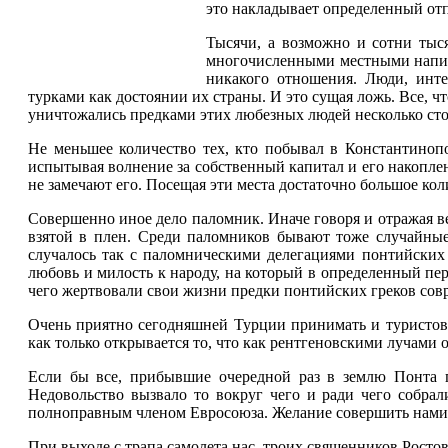
это накладывает определенный отп
Тысячи, а возможно и сотни тыс
многочисленными местными напитка
никакого отношения. Люди, инте
турками как достоянии их страны. И это сущая ложь. Все, ч
уничтожались предками этих любезных людей несколько сто
Не меньшее количество тех, кто побывал в Константинопо
испытывая волнение за собственный капитал и его накопле
не замечают его. Посещая эти места достаточно большое кол
Совершенно иное дело паломник. Иначе говоря и отражая в
взятой в плен. Среди паломников бывают тоже случайны
случалось так с паломническими делегациями понтийских
любовь и милость к народу, на который в определенный пе
чего жертвовали свои жизни предки понтийских греков сов
Очень приятно сегодняшней Турции принимать и туристов,
как только открывается то, что как рентгеновскими лучами 
Если бы все, прибывшие очередной раз в землю Понта г
Недовольство вызвало то вокруг чего и ради чего собрали
полноправным членом Евросоюза. Желание совершить нами м
При выходе с трапа самолета нас, троих священников Рос