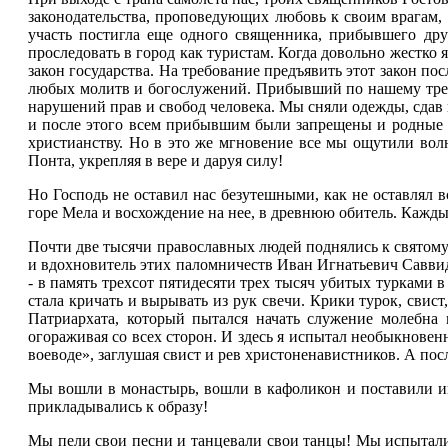
законодательства, проповедующих любовь к своим врагам,
участь постигла еще одного священника, прибывшего др
проследовать в город как туристам. Когда довольно жестко 
закон государства. На требование предъявить этот закон п
любых молитв и богослужений. Прибывший по нашему требо
нарушений прав и свобод человека. Мы сняли одежды, сдав и
и после этого всем прибывшим были запрещены и родные п
христианству. Но в это же мгновение все мы ощутили волн
Понта, укрепляя в вере и даруя силу!
Но Господь не оставил нас безутешными, как не оставлял 
горе Мела и восхождение на нее, в древнюю обитель. Кажд
Почти две тысячи православных людей поднялись к святому
и вдохновитель этих паломничеств Иван Игнатьевич Саввид
- в память трехсот пятидесяти трех тысяч убитых турками в
стала кричать и вырывать из рук свечи. Крики турок, свист
Патриархата, который пытался начать служение молебна
огораживая со всех сторон. И здесь я испытал необыкновен
воеводе», заглушая свист и рев христоненавистников. А по
Мы вошли в монастырь, вошли в кафоликон и поставили ико
прикладывались к образу!
Мы пели свои песни и танцевали свои танцы! Мы испытали 