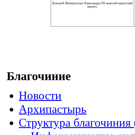
Донской Императора Александра III казачий кадетский
корпус
Благочиние
Новости
Архипастырь
Структура благочиния 