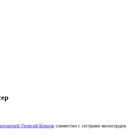
сер
ротоиерей Георгий Борцов
совместно с сестрами милосердия