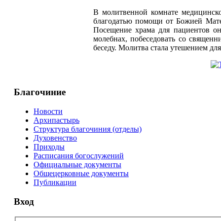
В молитвенной комнате медицинск
благодатью помощи от Божией Мате
Посещение храма для пациентов онк
молебнах, побеседовать со священ
беседу. Молитва стала утешением дл
Благочиние
Новости
Архипастырь
Структура благочиния (отделы)
Духовенство
Приходы
Расписания богослужений
Официальные документы
Общецерковные документы
Публикации
Вход