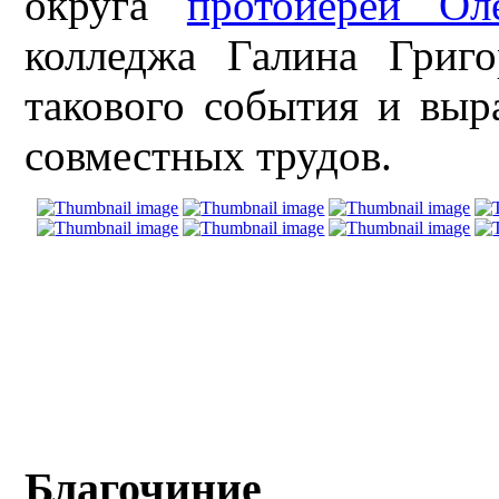
округа
протоиерей Ол
колледжа Галина Григо
такового события и выр
совместных трудов.
Благочиние