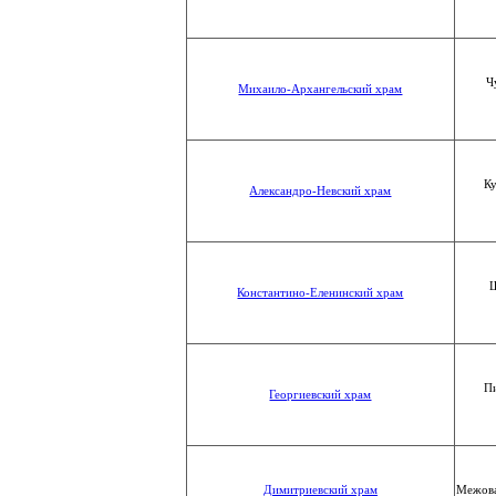
Ч
Михаило-Архангельский храм
Ку
Александро-Невский храм
Ш
Константино-Еленинский храм
П
Георгиевский храм
Димитриевский храм
Межова