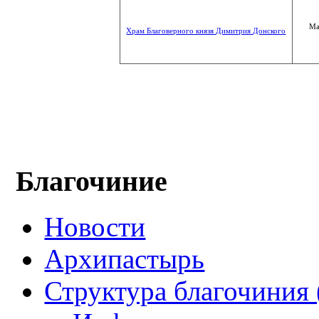
Ма
Храм Благоверного князя Димитрия Донского
Благочиние
Новости
Архипастырь
Структура благочиния 