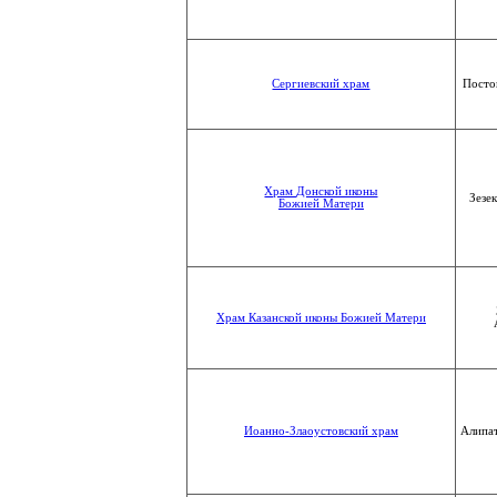
Сергиевский храм
Посто
Храм Донской иконы
Зезе
Божией Матери
Храм Казанской иконы Божией Матери
Иоанно-Злаоустовский храм
Алипа