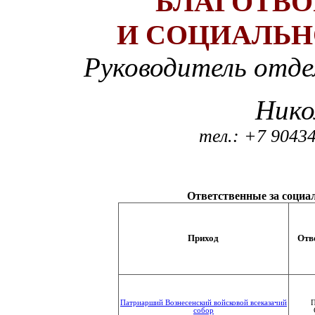
БЛАГОТВО
И СОЦИАЛЬ
Руководитель от
Нико
тел.: +7 9043
Ответственные за социа
Приход
Отв
Патриарший Вознесенский войсковой всеказачий
П
собор