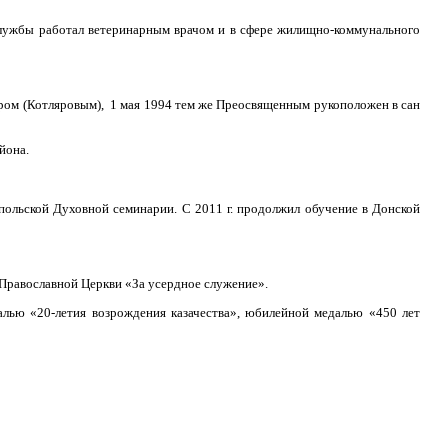
службы работал ветеринарным врачом и в сфере жилищно-коммунального
иром (Котляровым), 1 мая 1994 тем же Преосвященным рукоположен в сан
йона.
ропольской Духовной семинарии. С 2011 г. продолжил обучение в Донской
Православной Церкви «За усердное служение».
алью «20-летия возрождения казачества», юбилейной медалью «450 лет