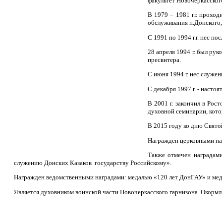
факультет Новочеркасског
В 1979 – 1981 гг. прохо
обслуживания п.Донского,
С 1991 по 1994 г.г. нес п
28 апреля 1994 г. был ру
пресвитера.
С июня 1994 г. нес служе
С декабря 1997 г. - насто
В 2001 г. закончил в Рос
духовной семинарии, кото
В 2015 году ко дню Свято
Награжден церковными на
Также отмечен наградами
служению Донских Казаков государству Российскому».
Награжден ведомственными наградами: медалью «120 лет ДонГАУ» и мед
Является духовником воинской части Новочеркасского гарнизона. Окорм