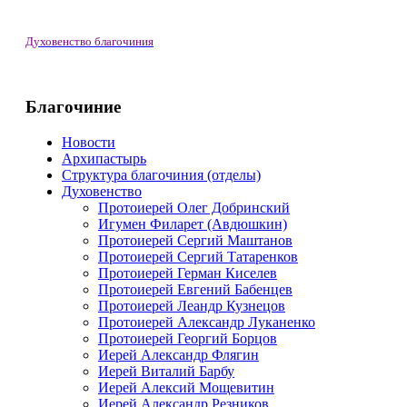
Духовенство благочиния
Благочиние
Новости
Архипастырь
Структура благочиния (отделы)
Духовенство
Протоиерей Олег Добринский
Игумен Филарет (Авдюшкин)
Протоиерей Сергий Маштанов
Протоиерей Сергий Татаренков
Протоиерей Герман Киселев
Протоиерей Евгений Бабенцев
Протоиерей Леандр Кузнецов
Протоиерей Александр Луканенко
Протоиерей Георгий Борцов
Иерей Александр Флягин
Иерей Виталий Барбу
Иерей Алексий Мощевитин
Иерей Александр Резников