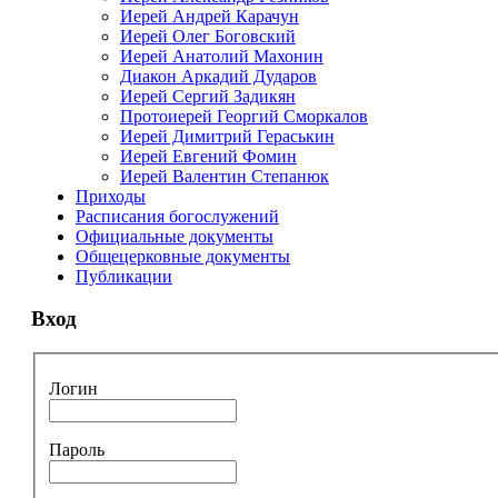
Иерей Андрей Карачун
Иерей Олег Боговский
Иерей Анатолий Махонин
Диакон Аркадий Дударов
Иерей Сергий Задикян
Протоиерей Георгий Сморкалов
Иерей Димитрий Гераськин
Иерей Евгений Фомин
Иерей Валентин Степанюк
Приходы
Расписания богослужений
Официальные документы
Общецерковные документы
Публикации
Вход
Логин
Пароль