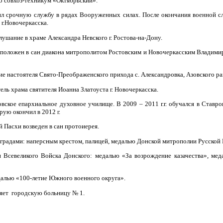
о совхоз-техникум «Октябрьский».
дил срочную службу в рядах Вооруженных силах. После окончания военной 
 г.Новочеркасска.
ослушание в храме Александра Невского г. Ростова-на-Дону.
коположен в сан диакона митрополитом Ростовским и Новочеркасским Владим
ние настоятеля Свято-Преображенского прихода с. Александровка, Азовского ра
ятель храма святителя Иоанна Златоуста г. Новочеркасска.
товское епархиальное духовное училище. В 2009 – 2011 г.г. обучался в Став
рую окончил в 2012 г.
й Пасхи возведен в сан протоиерея.
градами: наперсным крестом, палицей, медалью Донской митрополии Русской 
 Всевеликого Войска Донского: медалью «За возрождение казачества», мед
алью «100-летие Южного военного округа».
ляет городскую больницу № 1.