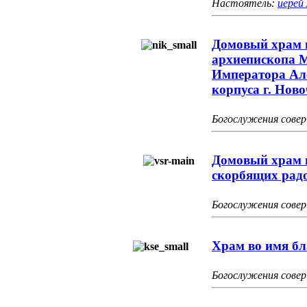
Настоятель:
иерей
Домовый храм в
архиепископа 
Императора Але
корпуса г. Нов
Богослужения сов
Домовый храм 
скорбящих рад
Богослужения сов
Храм во имя бл
Богослужения сов