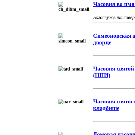
Часовня во им
Богослужения сов
Симеоновская 
дворце
Часовня свято
(НПИ)
Часовня святог
кладбище
Домовая часовн